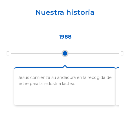
Nuestra historia
1988
Jesús comienza su andadura en la recogida de
Javie
leche para la industria láctea.
trab
y da
en la 